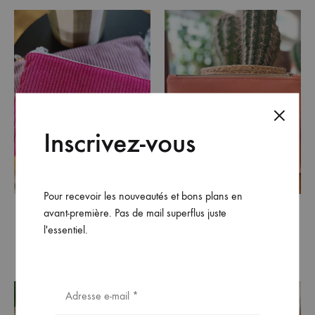
Inscrivez-vous
Pour recevoir les nouveautés et bons plans en
avant-première. Pas de mail superflus juste
Pochette BISOU DE MOI
Pochette Super Maitresse
l'essentiel.
velours côtelé fushia nº4
nº13
18,00
€
21,00
€
NEW