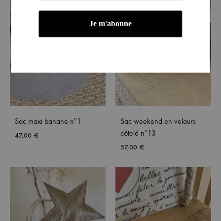
Sac maxi banane nº1
Sac weekend en velours
côtelé nº13
47,00
€
57,00
€