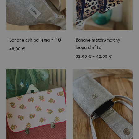
Banane cuir paillettes nº10
Banane matchy-matchy
leopard nº16
48,00
€
32,00
€
–
42,00
€