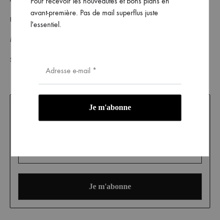
Pour recevoir les nouveautés et bons plans en
avant-première. Pas de mail superflus juste
Best Sellers
CGV
l'essentiel.
Mon compte
Mentions légales
Suivi de commande
Inscrivez-vous pour recevoir toutes les infos en avant-
première !