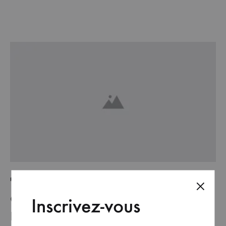
FASHION
Go Behind the Scenes at London
Inscrivez-vous
Fashion Week Spring