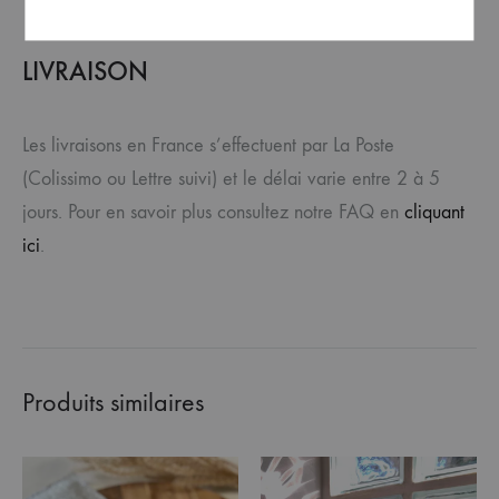
LIVRAISON
Les livraisons en France s’effectuent par La Poste
(Colissimo ou Lettre suivi) et le délai varie entre 2 à 5
jours. Pour en savoir plus consultez notre FAQ en
cliquant
ici
.
Produits similaires