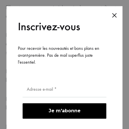
Elle est conçue avec soin à la main dans mon atelier et
donc 100% fabrication française et artisanale.
Inscrivez-vous
Les rubans multicolores ajoutent une touche de magie et
de gaité, faisant de cette baguette l’accessoire idéal pour
Pour recevoir les nouveautés et bons plans en
stimuler l’imagination et créer des histoires féeriques.
avant-première. Pas de mail superflus juste
l'essentiel.
Elle mesure environ 35 cm et est réalisée en simili cuir et
bois.
Il n’y a plus qu’à laisser la place aux jeux et à
l’imagination.
Disponible en version paillettes ou sans.