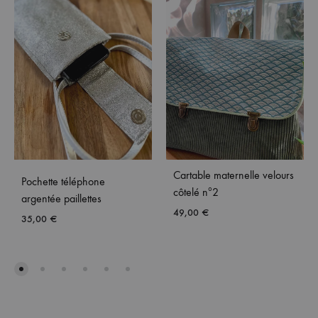
Cartable maternelle velours
Pochette téléphone
côtelé nº2
argentée paillettes
49,00
€
35,00
€