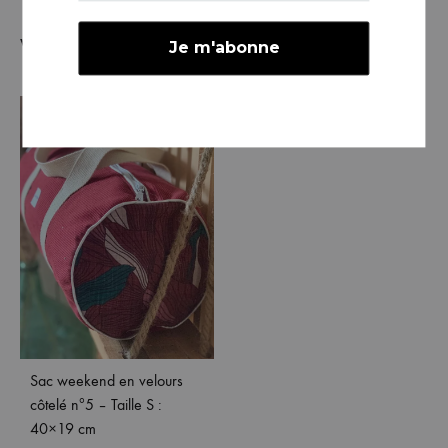
Vous aimerez peut-être aussi…
Sac weekend en velours
côtelé nº5 – Taille S :
40×19 cm