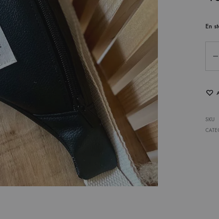
En st
Qua
SKU
CATE