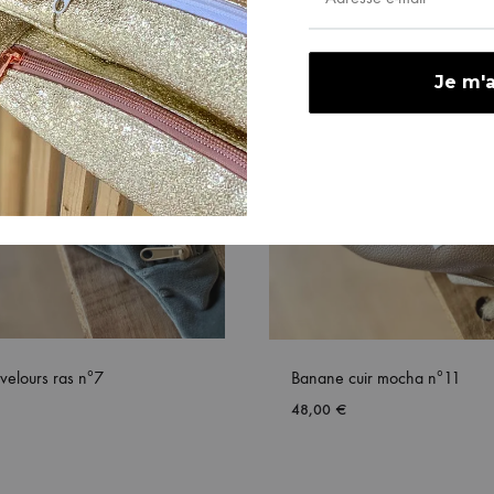
velours ras nº7
Banane cuir mocha nº11
48,00
€