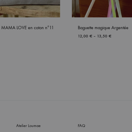
e MAMA LOVE en coton nº11
Baguette magique Argentée
12,00
€
–
13,50
€
Atelier Loumae
FAQ