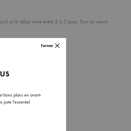
ivi) et le délai varie entre 2 à 5 jours. Pour en savoir
Fermer
ous
et bons plans en avant-
 juste l'essentiel.