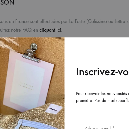
ISON
isons en France sont effectuées par La Poste (Colissimo ou Lettre su
sultez notre FAQ en
cliquant ici
.
Inscrivez-v
Pour recevoir les nouveautés 
première. Pas de mail superflus