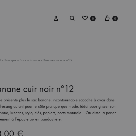
Wishlist
Cart
Search
Sign in
0
0
T TROUSSE
JOUETS D’IMITATION
l
»
Boutique
»
Sacs
»
Banane
»
Banane cuir noir nº12
nane cuir noir nº12
e présente plus le sac banane, incontournable sacoche à avoir dans
ressing autant pour le côté pratique que mode. Idéal pour glisser son
hone, lunettes, stylo, clés, papiers, porte-monnaie… On aime la porter
lement à l’épaule ou en bandoulière.
8,00
€