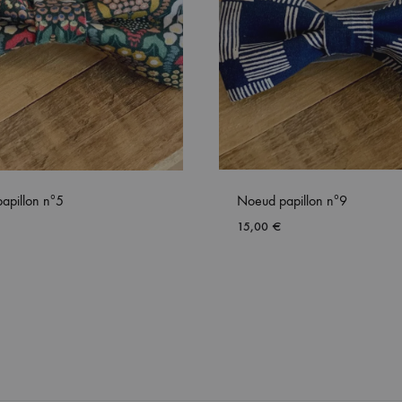
apillon nº5
Noeud papillon nº9
15,00
€