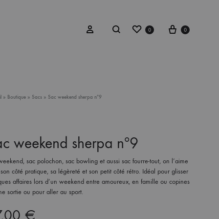
Wishlist
Cart
Search
Sign in
0
0
T TROUSSE
JOUETS D’IMITATION
l
»
Boutique
»
Sacs
»
Sac weekend sherpa nº9
ac weekend sherpa nº9
eekend, sac polochon, sac bowling et aussi sac fourre-tout, on l’aime
son côté pratique, sa légèreté et son petit côté rétro. Idéal pour glisser
ques affaires lors d’un weekend entre amoureux, en famille ou copines
ne sortie ou pour aller au sport.
7,00
€