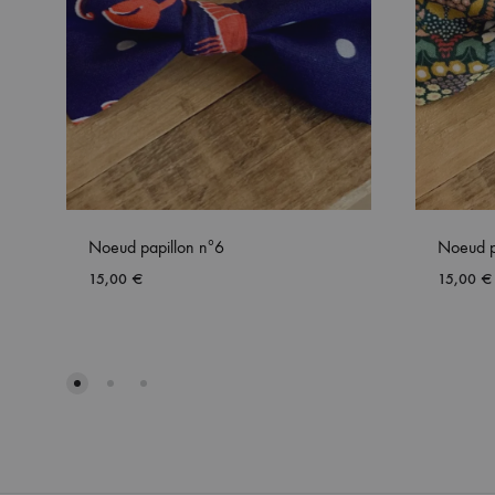
Noeud papillon nº6
Noeud p
15,00
€
15,00
€