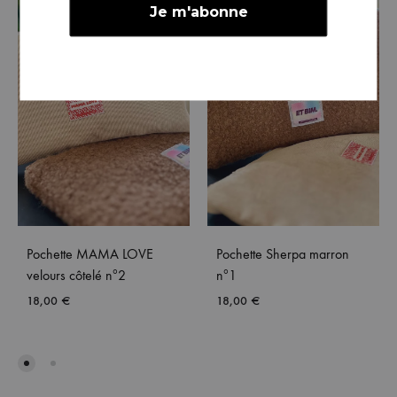
Pochette MAMA LOVE
Pochette Sherpa marron
velours côtelé nº2
nº1
18,00
€
18,00
€