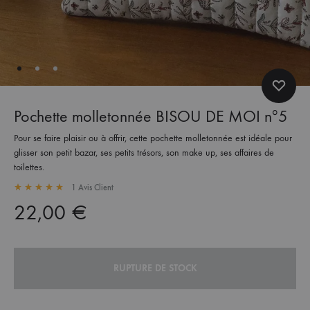
Pochette molletonnée BISOU DE MOI nº5
Pour se faire plaisir ou à offrir, cette pochette molletonnée est idéale pour
glisser son petit bazar, ses petits trésors, son make up, ses affaires de
toilettes.
1
Avis Client
Rated
5.00
out of 5 based on
1
customer rating
22,00
€
RUPTURE DE STOCK